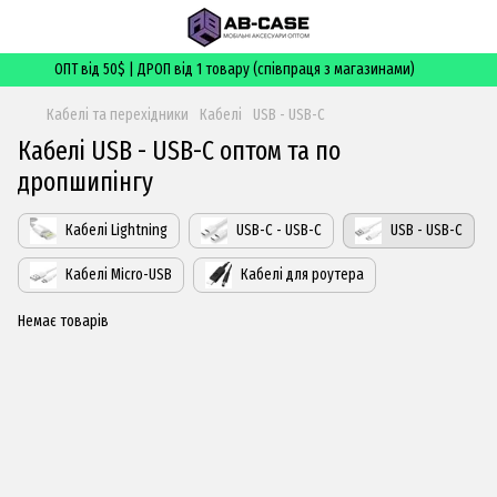
ОПТ від 50$ | ДРОП від 1 товару (співпраця з магазинами)
Кабелі та перехідники
Кабелі
USB - USB-C
Кабелі USB - USB-C оптом та по
дропшипінгу
Кабелі Lightning
USB-C - USB-C
USB - USB-C
Кабелі Micro-USB
Кабелі для роутера
Немає товарів