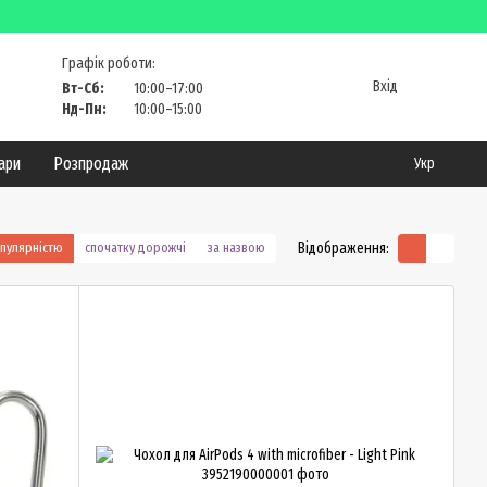
Графік роботи:
Вхід
Вт-Сб:
10:00–17:00
Нд-Пн:
10:00–15:00
уари
Розпродаж
Укр
Відображення:
опулярністю
спочатку дорожчі
за назвою