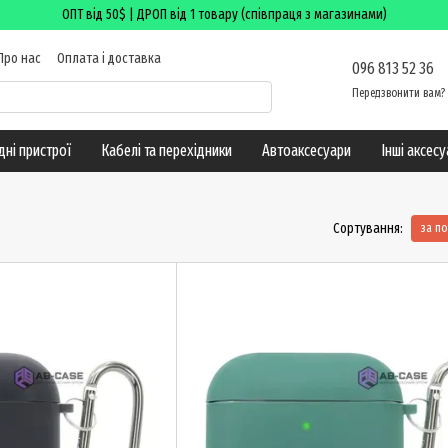
ОПТ від 50$ | ДРОП від 1 товару (співпраця з магазинами)
Про нас
Оплата і доставка
096 813 52 36
ктна інформація
Блог
Передзвонити вам?
дні пристрої
Кабелі та перехідники
Автоаксесуари
Інші аксес
Сортування:
за п