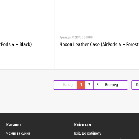
Артикул: 4121970000008
rPods 4 – Black)
Чохол Leather Case (AirPods 4 – Forest
Назад
1
2
3
Вперед
П
Каталог
Клієнтам
Чохли та сумки
Вхід до кабінету