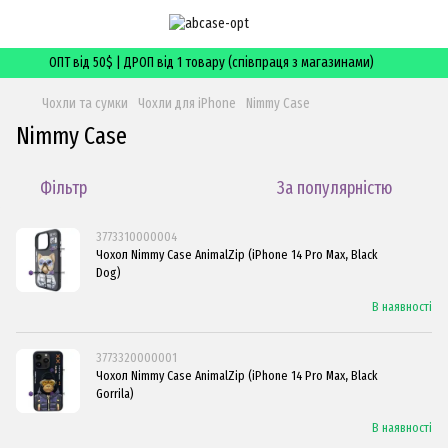
ОПТ від 50$ | ДРОП від 1 товару (співпраця з магазинами)
Чохли та сумки
Чохли для iPhone
Nimmy Case
Nimmy Case
Фільтр
За популярністю
3773310000004
Чохол Nimmy Case AnimalZip (iPhone 14 Pro Max, Black
Dog)
В наявності
3773320000001
Чохол Nimmy Case AnimalZip (iPhone 14 Pro Max, Black
Gorrila)
В наявності