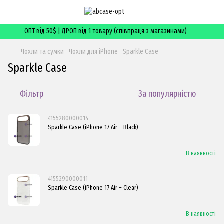
ОПТ від 50$ | ДРОП від 1 товару (співпраця з магазинами)
Чохли та сумки
Чохли для iPhone
Sparkle Case
Sparkle Case
Фільтр
За популярністю
4155280000014
Sparkle Case (iPhone 17 Air – Black)
В наявності
4155290000011
Sparkle Case (iPhone 17 Air – Clear)
В наявності