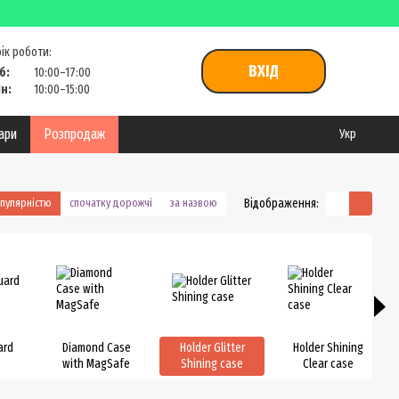
ік роботи:
ВХІД
б:
10:00–17:00
н:
10:00–15:00
уари
Розпродаж
Укр
Відображення:
опулярністю
спочатку дорожчі
за назвою
ard
Diamond Case
Holder Glitter
Holder Shining
with MagSafe
Shining case
Clear case