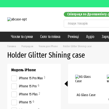
Перейти до основного контенту
Співпраця по Дропшипінгу 
Оплата і доставка
Обмін т
Контактна інформація
Блог
Чохли та сумки
Скло та плівка
Ремінці
Аудіо
Заря
Головна
Розпродаж
Чохли для iPhone
Holder Glitter Shining case
Holder Glitter Shining case
Модель iPhone
3
iPhone 15 Pro Max
6
iPhone 15 Pro
2
iPhone 15 Plus
AG Glass Case
6
iPhone 15