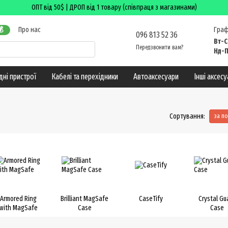
ОПТ від 50$ | ДРОП від 1 товару (співпраця з магазинами)
Про нас
Граф

096 813 52 36
а повернення
Вт-С
Передзвонити вам?
Нд-П
дні пристрої
Кабелі та перехідники
Автоаксесуари
Інші аксес
Сортування:
за п
Armored Ring
Brilliant MagSafe
CaseTify
Crystal Gu
with MagSafe
Case
Case