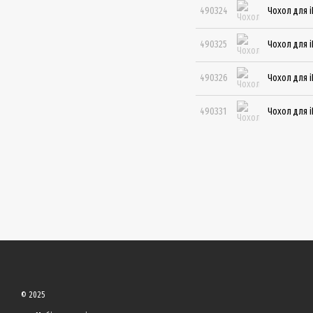
490324
Чохол для i
490325
Чохол для i
490326
Чохол для i
490331
Чохол для i
© 2025