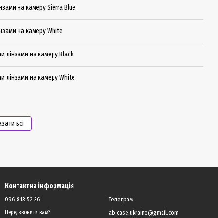
нзами на камеру Sierra Blue
лінзами на камеру White
ими лінзами на камеру Black
ими лінзами на камеру White
азати всі
Контактна інформація
096 813 52 36
Телеграм
ab.case.ukraine@gmail.com
Передзвонити вам?