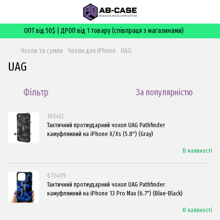
ОПТ від 50$ | ДРОП від 1 товару (співпраця з магазинами)
Чохли та сумки
Чохли для iPhone
UAG
UAG
Фільтр
За популярністю
102412
Тактичний протиударний чохол UAG Pathfinder
камуфляжний на iPhone X/Xs (5.8") (Gray)
В наявності
6724175
Тактичний протиударний чохол UAG Pathfinder
камуфляжний на iPhone 13 Pro Max (6.7") (Blue-Black)
В наявності