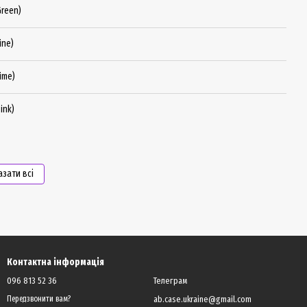
Green)
ine)
ime)
ink)
азати всі
Контактна інформація
096 813 52 36
Телеграм
ab.case.ukraine@gmail.com
Передзвонити вам?