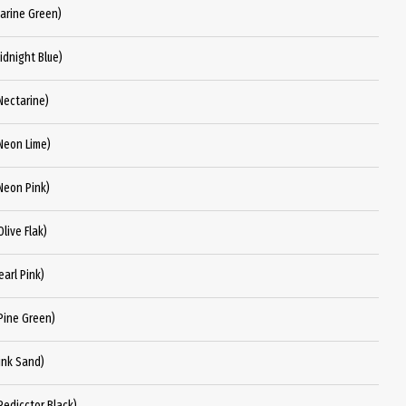
arine Green)
dnight Blue)
Nectarine)
Neon Lime)
Neon Pink)
live Flak)
arl Pink)
Pine Green)
ink Sand)
edicctor Black)