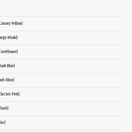
Canary Yellow)
argo Khaki)
CornFlower)
ark Blue)
rk Olive)
ectric Pink)
lash)
lac)