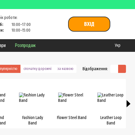
ік роботи:
ВХІД
б:
10:00–17:00
н:
10:00–15:00
уари
Розпродаж
Укр
Відображення:
опулярністю
спочатку дорожчі
за назвою
and
Fashion Lady
Flower Steel Band
Leather Loop
Band
Band
Band