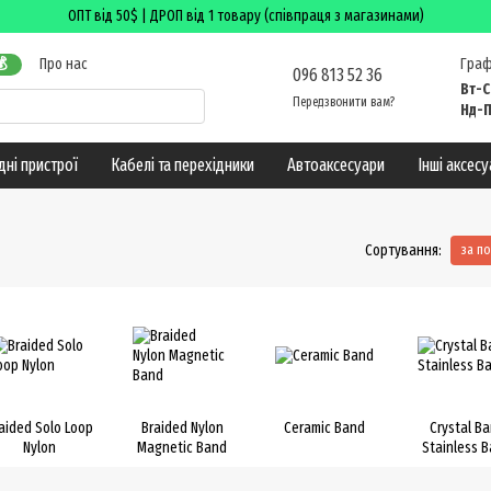
ОПТ від 50$ | ДРОП від 1 товару (співпраця з магазинами)
Про нас
Граф

096 813 52 36
а повернення
Вт-С
Передзвонити вам?
Нд-П
дні пристрої
Кабелі та перехідники
Автоаксесуари
Інші аксес
Сортування:
за п
aided Solo Loop
Braided Nylon
Ceramic Band
Crystal B
Nylon
Magnetic Band
Stainless 