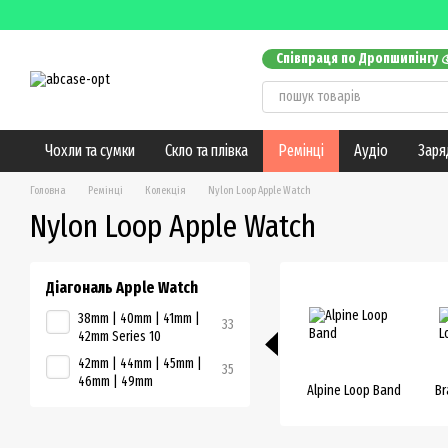
Перейти до основного контенту
Співпраця по Дропшипінгу 
Оплата і доставка
Обмін т
Контактна інформація
Блог
Чохли та сумки
Скло та плівка
Ремінці
Аудіо
Заря
Головна
Ремінці
Колекція
Nylon Loop Apple Watch
Nylon Loop Apple Watch
Діагональ Apple Watch
38mm | 40mm | 41mm |
33
42mm Series 10
42mm | 44mm | 45mm |
35
46mm | 49mm
Alpine Loop Band
Br