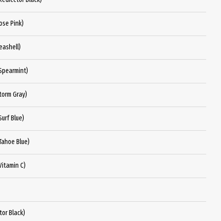
ose Pink)
eashell)
Spearmint)
torm Gray)
urf Blue)
Tahoe Blue)
itamin C)
or Black)