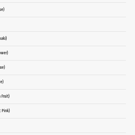
ue)
aki)
ower)
ue)
e)
Fruit)
 Pink)