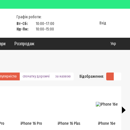
Графік роботи:
Вхід
Вт-Сб:
10:00–17:00
Нд-Пн:
10:00–15:00
уари
Розпродаж
Укр
Відображення:
опулярністю
спочатку дорожчі
за назвою
Pro
iPhone 16 Pro
iPhone 16 Plus
iPhone 16e