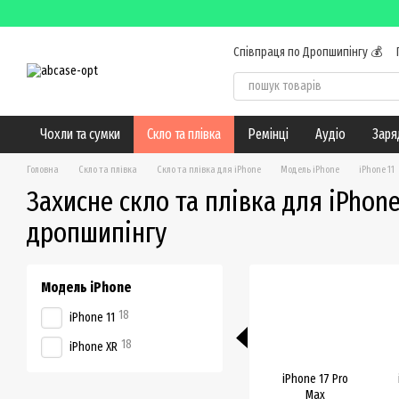
Перейти до основного контенту
Співпраця по Дропшипінгу 💰
Обмін та повернення
Конта
Чохли та сумки
Скло та плівка
Ремінці
Аудіо
Заря
Головна
Скло та плівка
Скло та плівка для iPhone
Модель iPhone
iPhone 11
Захисне скло та плівка для iPhone
дропшипінгу
Модель iPhone
18
iPhone 11
18
iPhone XR
iPhone 17 Pro
Max