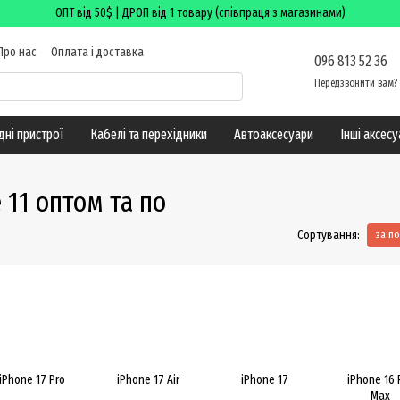
ОПТ від 50$ | ДРОП від 1 товару (співпраця з магазинами)
Про нас
Оплата і доставка
096 813 52 36
ктна інформація
Блог
Передзвонити вам?
дні пристрої
Кабелі та перехідники
Автоаксесуари
Інші аксес
 11 оптом та по
Сортування:
за п
iPhone 17 Pro
iPhone 17 Air
iPhone 17
iPhone 16 
Max