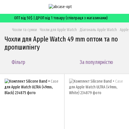
ОПТ від 50$ | ДРОП від 1 товару (співпраця з магазинами)
Чохли та сумки
Чохли для Apple Watch
Діагональ Apple Watch
Appl
Чохли для Apple Watch 49 mm оптом та по
дропшипінгу
Фільтр
За популярністю