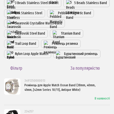
3 Beads Stainless Steel Braslet
5 Beads Stainless Band
Link Stainless Steel
Pebbled Magnetic Band
Swarovski Crystalline Watch Band
Swarovski Steel Band
Titanium Band
Trail Loop Band
Ремінець резинка
Nylon Loop Apple Watch
Бурштиновий ремінець
Фільтр
За популярністю
3491250000013
Ремінець для Apple Watch Ocean Band (38mm, 40mm,
41mm, [42mm Series 10/11], Antique White)
В наявності
234357