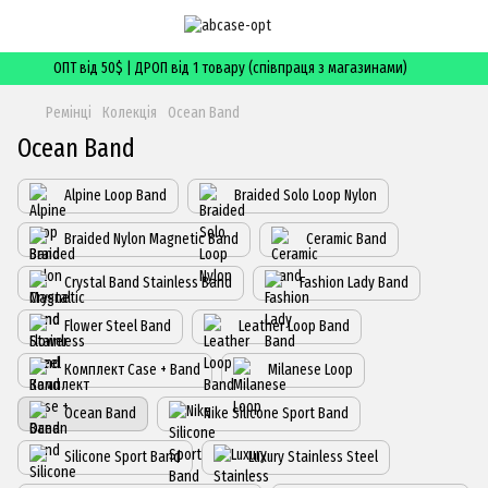
ОПТ від 50$ | ДРОП від 1 товару (співпраця з магазинами)
Ремінці
Колекція
Ocean Band
Ocean Band
Alpine Loop Band
Braided Solo Loop Nylon
Braided Nylon Magnetic Band
Ceramic Band
Crystal Band Stainless Band
Fashion Lady Band
Flower Steel Band
Leather Loop Band
Комплект Case + Band
Milanese Loop
Ocean Band
Nike Silicone Sport Band
Silicone Sport Band
Luxury Stainless Steel