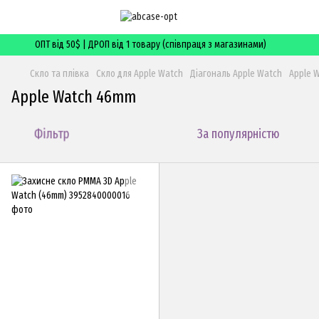
ОПТ від 50$ | ДРОП від 1 товару (співпраця з магазинами)
Скло та плівка
Скло для Apple Watch
Діагональ Apple Watch
Apple 
Apple Watch 46mm
Фільтр
За популярністю