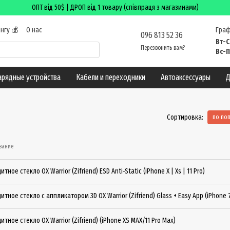
ОПТ від 50$ | ДРОП від 1 товару (співпраця з магазинами)
нгу 💰
О нас
Граф
096 813 52 36
 возврат
Вт-С
Перезвонить вам?
лог
Вс-П
арядные устройства
Кабели и переходники
Автоаксессуары
Д
Сортировка:
по по
вание
итное стекло OX Warrior (Zifriend) ESD Anti-Static (iPhone X | Xs | 11 Pro)
итное стекло с аппликатором 3D OX Warrior (Zifriend) Glass + Easy App (iPhone 7 
итное стекло OX Warrior (Zifriend) (iPhone XS MAX/11 Pro Max)