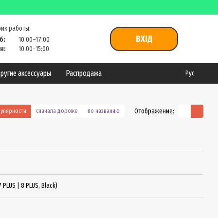
ик работы:
ВХІД
б:
10:00–17:00
н:
10:00–15:00
ругие аксессуары
Распродажа
Рус
Отображение:
пулярности
сначала дороже
по названию
PLUS | 8 PLUS, Black)