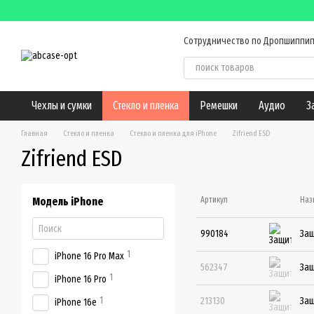
Перейти к основному контенту
Сотрудничество по Дропшиппип
Оплата и доставка
Обмен и
Контактная информация
Б
Чехлы и сумки
Стекло и пленка
Ремешки
Аудио
З
Главная
Стекло и пленка
Стекло и пленка для iPhone
Zifriend ESD
Zifriend ESD
Модель iPhone
Артикул
Наз
990184
Защ
1
iPhone 16 Pro Max
562347
Защ
1
iPhone 16 Pro
1
213130
Защ
iPhone 16e