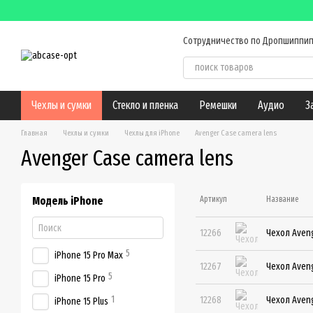
Перейти к основному контенту
Сотрудничество по Дропшиппип
Обмен и возврат
Контактн
Чехлы и сумки
Стекло и пленка
Ремешки
Аудио
З
Главная
Чехлы и сумки
Чехлы для iPhone
Avenger Case camera lens
Avenger Case camera lens
Модель iPhone
Артикул
Название
12266
Чехол Aveng
5
iPhone 15 Pro Max
12267
Чехол Aveng
5
iPhone 15 Pro
1
12268
Чехол Aveng
iPhone 15 Plus