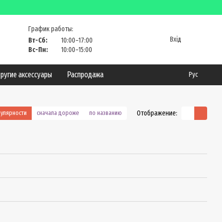
График работы:
Вхід
Вт-Сб:
10:00–17:00
Вс-Пн:
10:00–15:00
ругие аксессуары
Распродажа
Рус
Отображение:
пулярности
сначала дороже
по названию