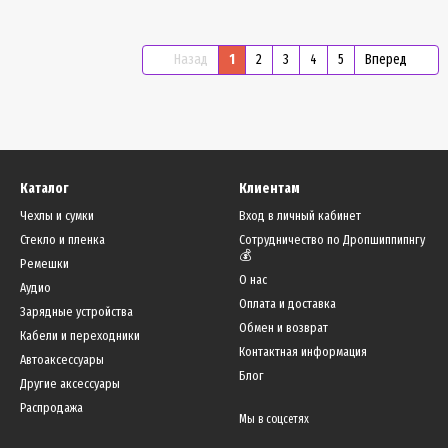
Назад
1
2
3
4
5
Вперед
Каталог
Клиентам
Чехлы и сумки
Вход в личный кабинет
Стекло и пленка
Сотрудничество по Дропшиппипнгу
💰
Ремешки
О нас
Аудио
Оплата и доставка
Зарядные устройства
Обмен и возврат
Кабели и переходники
Контактная информация
Автоаксессуары
Блог
Другие аксессуары
Распродажа
Мы в соцсетях