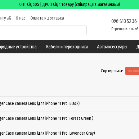
ОПТ від 50$ | ДРОП від 1 товару (співпраця з магазинами)
нгу 💰
О нас
Оплата и доставка
096 813 52 36
ая информация
Блог
Перезвонить вам?
арядные устройства
Кабели и переходники
Автоаксессуары
Д
Сортировка:
по по
er Case camera Lens (для iPhone 11 Pro, Black)
er Case camera Lens (для iPhone 11 Pro, Forest Green )
er Case camera Lens (для iPhone 11 Pro, Lavender Gray)