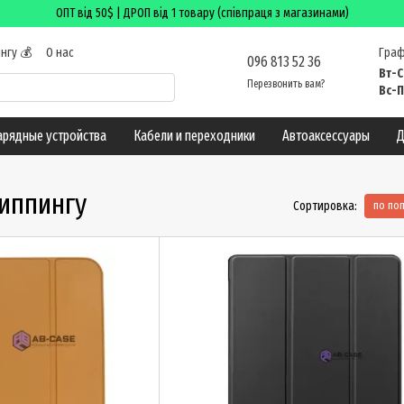
ОПТ від 50$ | ДРОП від 1 товару (співпраця з магазинами)
нгу 💰
О нас
Граф
096 813 52 36
 возврат
Вт-С
Перезвонить вам?
лог
Вс-П
арядные устройства
Кабели и переходники
Автоаксессуары
Д
шиппингу
Сортировка:
по по