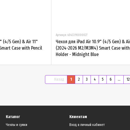
Артикул: 4043390000027
" (4/5 Gen) & Air 11"
Чехол для iPad Air 10.9" (4/5 Gen) & Ai
mart Case with Pencil
(2024-2026 М2/М3М4) Smart Case with 
Holder - Midnight Blue
Назад
1
2
3
4
5
6
...
12
Каталог
Клиентам
Чехлы и сумки
Вход в личный кабинет