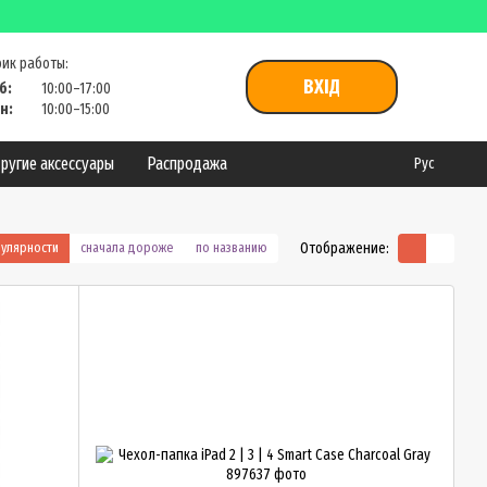
ик работы:
ВХІД
б:
10:00–17:00
н:
10:00–15:00
ругие аксессуары
Распродажа
Рус
Отображение:
пулярности
сначала дороже
по названию