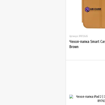
Артикул: 89012426
Чeхол-папка Smart Case
Brown