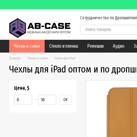
Перейти к основному контенту
Сотрудничество по Дропшиппип
Оплата и доставка
Обмен и
Контактная информация
Б
Чехлы и сумки
Стекло и пленка
Ремешки
Аудио
З
Главная
Чехлы и сумки
Чехлы для iPad
Чехлы для iPad оптом и по дроп
Цена, $
От Цена, $
До Цена, $
OK