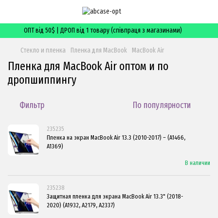
ОПТ від 50$ | ДРОП від 1 товару (співпраця з магазинами)
Стекло и пленка
Пленка для MacBook
MacBook Air
Пленка для MacBook Air оптом и по
дропшиппингу
Фильтр
По популярности
235235
Пленка на экран MacBook Air 13.3 (2010-2017) – (A1466,
A1369)
В наличии
235238
Защитная пленка для экрана MacBook Air 13.3" (2018-
2020) (A1932, A2179, A2337)