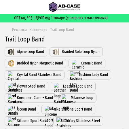
ОПТ від 50$ | ДРОП від 1 товару (співпраця з магазинами)
Ремешки
Коллекция
Trail Loop Band
Trail Loop Band
Alpine Loop Band
Braided Solo Loop Nylon
Braided Nylon Magnetic Band
Ceramic Band
Crystal Band Stainless Band
Fashion Lady Band
Flower Steel Band
Leather Loop Band
Комплект Case + Band
Milanese Loop
Ocean Band
Nike Silicone Sport Band
Silicone Sport Band
Luxury Stainless Steel