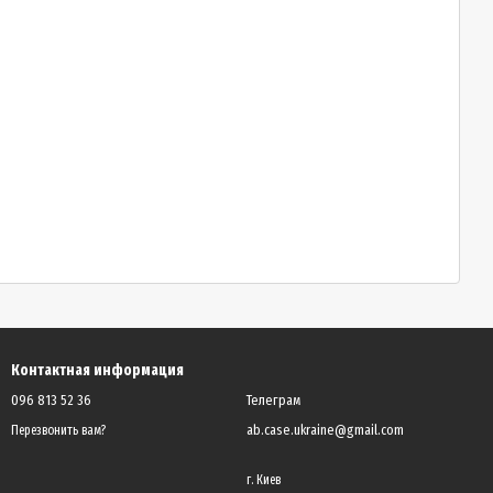
Контактная информация
096 813 52 36
Телеграм
ab.case.ukraine@gmail.com
Перезвонить вам?
г. Киев