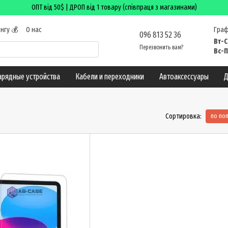
ОПТ від 50$ | ДРОП від 1 товару (співпраця з магазинами)
нгу 💰
О нас
Граф
096 813 52 36
 возврат
Вт-С
Перезвонить вам?
лог
Вс-П
арядные устройства
Кабели и переходники
Автоаксессуары
Д
Сортировка:
по по