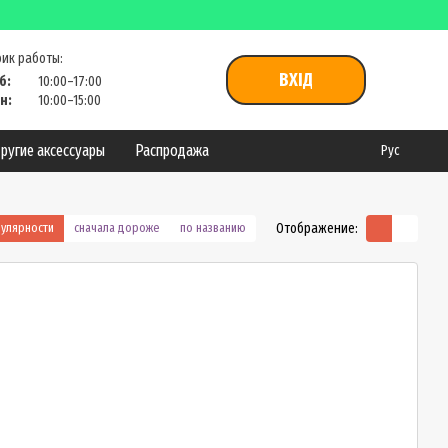
ик работы:
ВХІД
б:
10:00–17:00
н:
10:00–15:00
ругие аксессуары
Распродажа
Рус
Отображение:
пулярности
сначала дороже
по названию