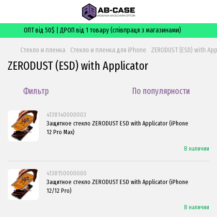
ОПТ від 50$ | ДРОП від 1 товару (співпраця з магазинами)
Стекло и пленка
Стекло и пленка для iPhone
ZERODUST (ESD) with App
ZERODUST (ESD) with Applicator
Фильтр
По популярности
4138140000003
Защитное стекло ZERODUST ESD with Applicator (iPhone
12 Pro Max)
В наличии
4138150000000
Защитное стекло ZERODUST ESD with Applicator (iPhone
12/12 Pro)
В наличии