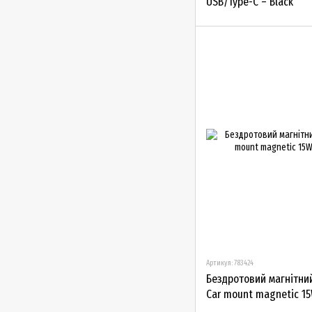
USB/Type-C – Black
Артикул: 783424
Бездротовий магнітни
Car mount magnetic 15