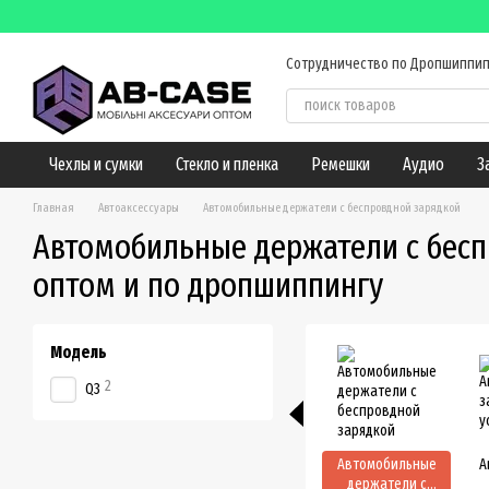
Перейти к основному контенту
Сотрудничество по Дропшиппип
Оплата и доставка
Обмен и
Контактная информация
Б
Чехлы и сумки
Стекло и пленка
Ремешки
Аудио
З
Главная
Автоаксессуары
Автомобильные держатели с беспровдной зарядкой
Автомобильные держатели с бес
оптом и по дропшиппингу
Модель
2
Q3
Автомобильные
А
держатели с