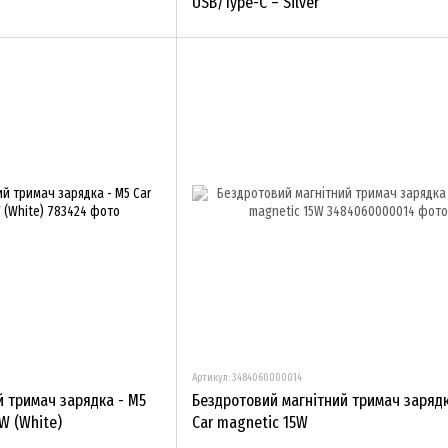
USB/Type-C – Silver
Артикул: 3484060000014
й тримач зарядка - M5
Бездротовий магнітний тримач зарядк
W (White)
Car magnetic 15W