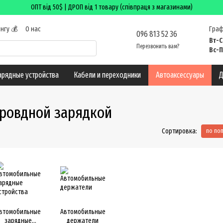
ОПТ від 50$ | ДРОП від 1 товару (співпраця з магазинами)
нгу 💰
О нас
Граф
096 813 52 36
 возврат
Вт-С
Перезвонить вам?
лог
Вс-П
арядные устройства
Кабели и переходники
Автоаксессуары
Д
провдной зарядкой
Сортировка:
по по
втомобильные
Автомобильные
зарядные
держатели