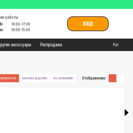
ик работы:
ВХІД
б:
10:00–17:00
н:
10:00–15:00
ругие аксессуары
Распродажа
Рус
Отображение:
пулярности
сначала дороже
по названию