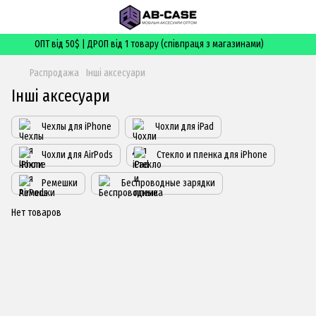
ОПТ від 50$ | ДРОП від 1 товару (співпраця з магазинами)
Распродажа
Інші аксесуари
Інші аксесуари
Чехлы для iPhone
Чохли для iPad
Чохли для AirPods
Стекло и пленка для iPhone
Ремешки
Беспроводные зарядки
Нет товаров